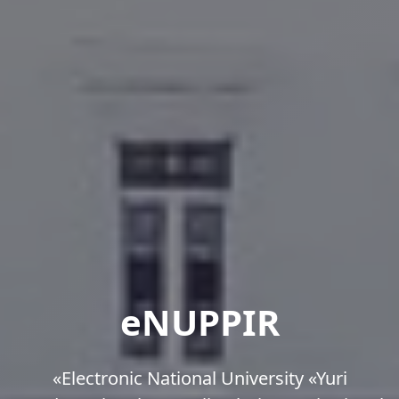
eNUPPIR
«Еlectronic National University «Yuri