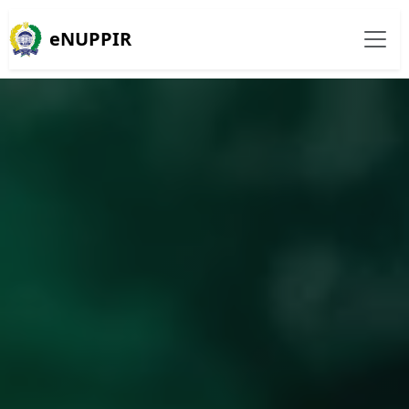
eNUPPIR