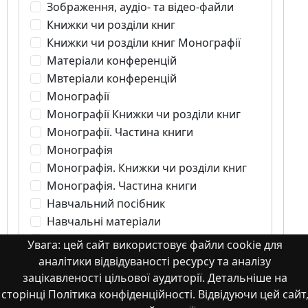
Зображення, аудіо- та відео-файли
Книжки чи розділи книг
Книжки чи розділи книг Монографії
Матеріали конференцій
Мвтеріали конференцій
Монографії
Монографії Книжки чи розділи книг
Монографії. Частина книги
Монографія
Монографія. Книжки чи розділи книг
Монографія. Частина книги
Навчальний посібник
Навчальні матеріали
Наукова стаття
Увага: цей сайт використовує файли cookie для
Наукові статті
аналітики відвідуваності ресурсу та аналізу
Патенти
зацікавленості цільової аудиторії. Детальніше на
Презентації
сторінці Політика конфіденційності. Відвідуючи цей сайт