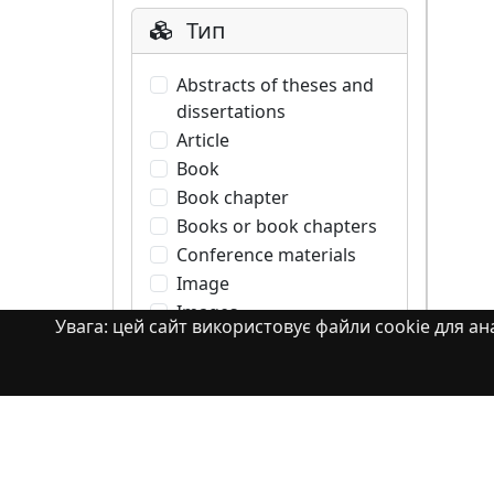
Тип
Abstracts of theses and
dissertations
Article
Book
Book chapter
Books or book chapters
Conference materials
Image
Images
Увага: цей сайт використовує файли cookie для ана
Learning Object
Monograph
Monograph. Books or
book chapters
Monograph. Part of a
book