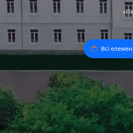
«Еl
Всі елемен