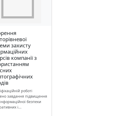
орення
торівневої
еми захисту
ормаційних
рсів компанії з
ористанням
асних
птографічних
дів
іфікаційній роботі
ено завдання підвищення
 інформаційної безпеки
ативних і...