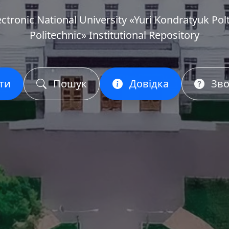
ectronic National University «Yuri Kondratyuk Pol
Politechnic» Institutional Repository
ти
Пошук
Довідка
Зво