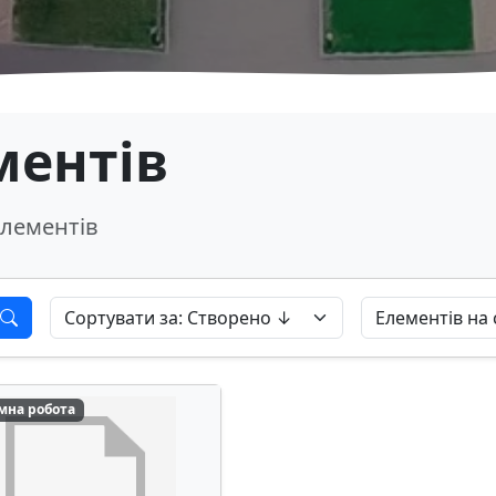
ментів
лементів
мна робота