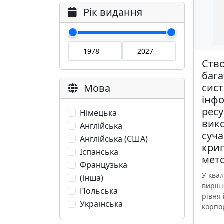
Рік видання
Ств
бага
сист
Мова
інф
ресу
Німецька
вик
Англійська
суч
Англійська (США)
кри
Іспанська
мето
Французька
У квал
(інша)
виріш
Польська
рівня
Українська
корпор