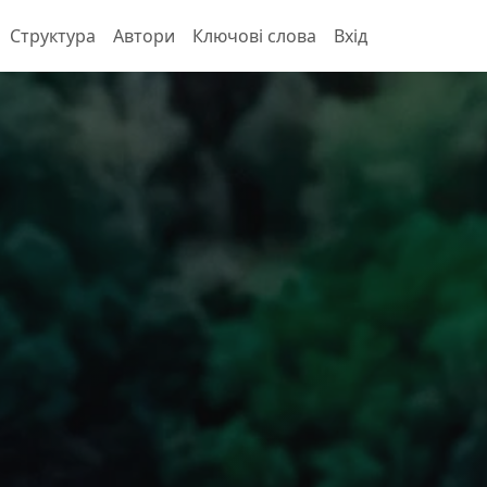
Структура
Автори
Ключові слова
Вхід