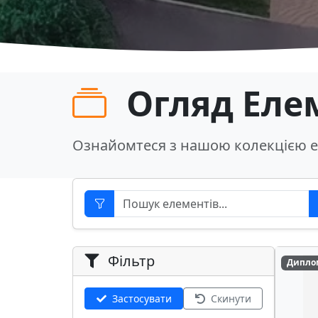
Огляд Еле
Ознайомтеся з нашою колекцією е
Фільтр
Дипло
Застосувати
Скинути