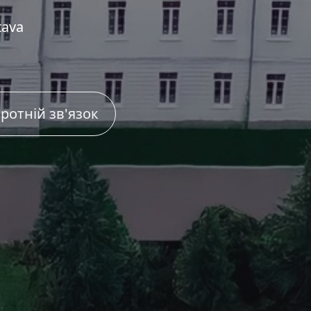
tava
ротній зв'язок