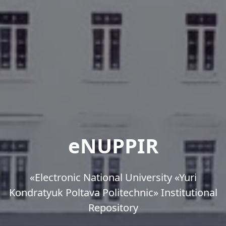
eNUPPIR
«Еlectronic National University «Yuri
Kondratyuk Poltava Politechnic» Institutional
Repository