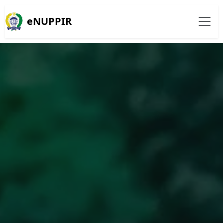
eNUPPIR