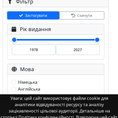
Фільтр
Застосувати
Скинути
Рік видання
Мова
Німецька
Англійська
Англійська (США)
Увага: цей сайт використовує файли cookie для
Іспанська
аналітики відвідуваності ресурсу та аналізу
Французька
зацікавленості цільової аудиторії. Детальніше на
(інша)
сторінці Політика конфіденційності. Відвідуючи цей сайт