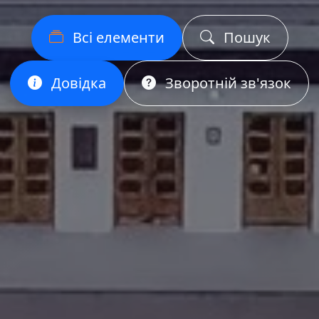
Всі елементи
Пошук
Довідка
Зворотній зв'язок