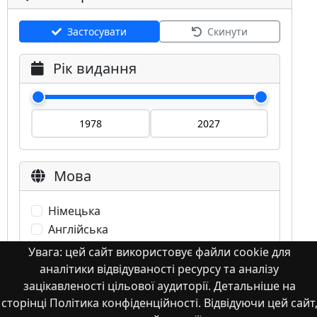
Застосувати
Скинути
Рік видання
Мова
Німецька
Англійська
Англійська (США)
Увага: цей сайт використовує файли cookie для
Іспанська
аналітики відвідуваності ресурсу та аналізу
Французька
зацікавленості цільової аудиторії. Детальніше на
сторінці Політика конфіденційності. Відвідуючи цей сайт
(інша)