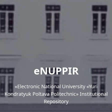
eNUPPIR
«Еlectronic National University «Yuri
Kondratyuk Poltava Politechnic» Institutional
Repository