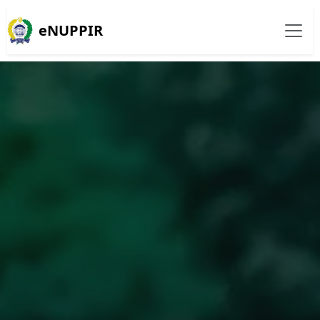
eNUPPIR