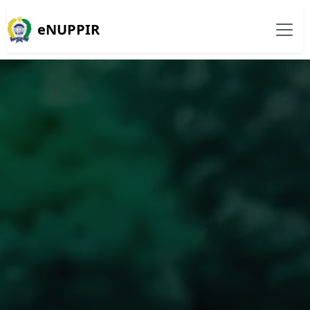
eNUPPIR