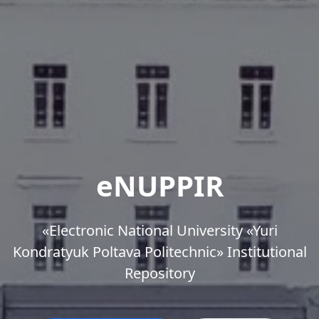
eNUPPIR
«Еlectronic National University «Yuri
Kondratyuk Poltava Politechnic» Institutional
Repository