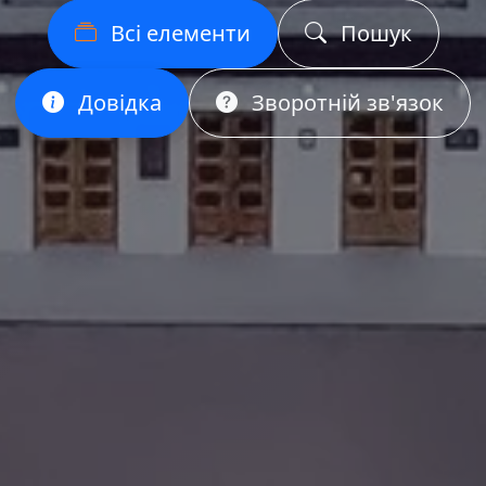
Всі елементи
Пошук
Довідка
Зворотній зв'язок