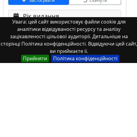
Застосувати
Скинути
Рік видання
Увага: цей сайт використовує файли cookie для
аналітики відвідуваності ресурсу та аналізу
зацікавленості цільової аудиторії. Детальніше на
сторінці Політика конфіденційності. Відвідуючи цей сайт
ви приймаєте її.
Прийняти
Політика конфіденційності
Мова
Німецька
Англійська
Англійська (США)
Іспанська
Французька
(інша)
Польська
Українська