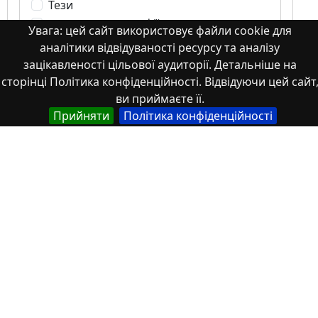
Тези
частина монографії
Увага: цей сайт використовує файли cookie для
аналітики відвідуваності ресурсу та аналізу
зацікавленості цільової аудиторії. Детальніше на
сторінці Політика конфіденційності. Відвідуючи цей сайт
ви приймаєте її.
Патент
Прийняти
Політика конфіденційності
Свідоцтво про реєстрацію авторського
права 91598 Україна на твір. Наукова
стаття &quot;Information and Analytical
Support of Diagnostics and Monitoring of
Social Infrastructure: Global and National
Challenges&quot;