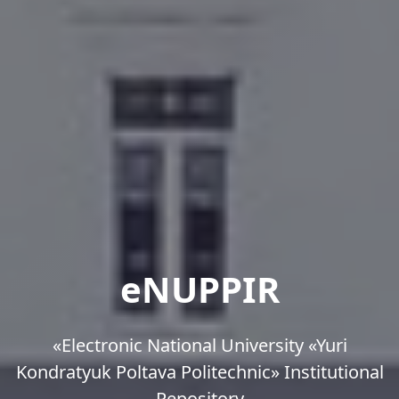
eNUPPIR
«Еlectronic National University «Yuri
Kondratyuk Poltava Politechnic» Institutional
Repository