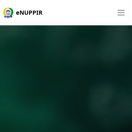
eNUPPIR