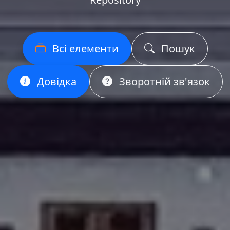
Всі елементи
Пошук
Довідка
Зворотній зв'язок