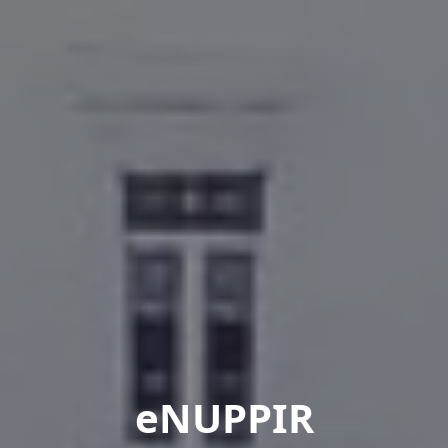
eNUPPIR