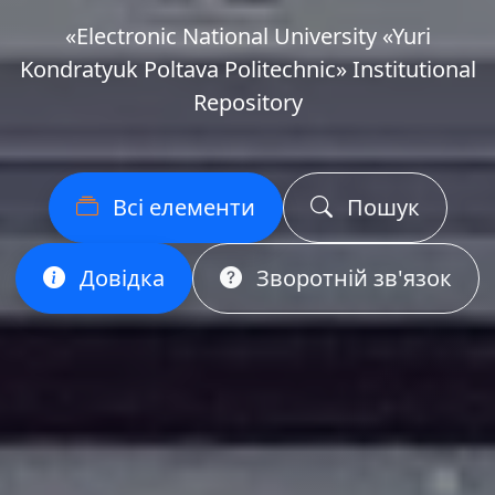
«Еlectronic National University «Yuri
Kondratyuk Poltava Politechnic» Institutional
Repository
Всі елементи
Пошук
Довідка
Зворотній зв'язок