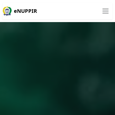
eNUPPIR