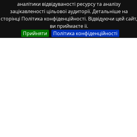
аналітики відвідуваності ресурсу та аналізу
Monograph. Books or book chapters
зацікавленості цільової аудиторії. Детальніше на
Monograph. Part of a book
сторінці Політика конфіденційності. Відвідуючи цей сайт
Other
ви приймаєте її.
Patents
Прийняти
Політика конфіденційності
Scientific article
Student works
Tesis
Textbook
Theses
Thesis
Working Paper
Автореферати дисертацій та дисертації
Зображення
Зображення, аудіо- та відео-файли
Книжки чи розділи книг
Книжки чи розділи книг Монографії
Матеріали конференцій