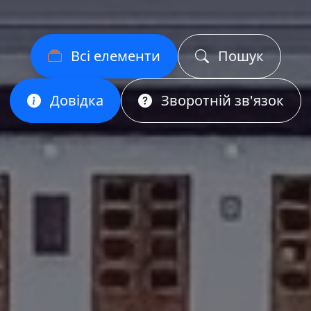
Всі елементи
Пошук
Довідка
Зворотній зв'язок