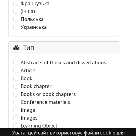
Французька
(інша)
Польська
Українська
Тип
Abstracts of theses and dissertations
Article
Book
Book chapter
Books or book chapters
Conference materials
Image
Images
Learning Object
Увага: цей сайт використовує файли cookie для
Monograph