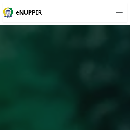
eNUPPIR