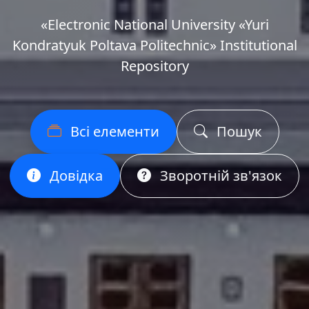
«Еlectronic National University «Yuri
Kondratyuk Poltava Politechnic» Institutional
Repository
Всі елементи
Пошук
Довідка
Зворотній зв'язок