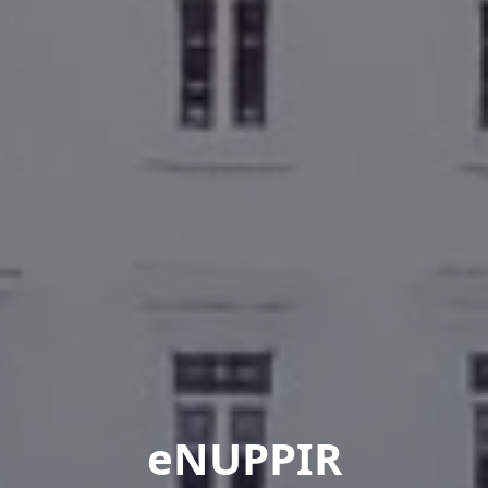
eNUPPIR