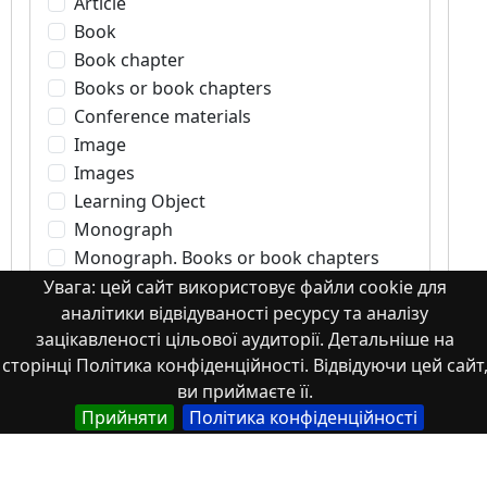
Article
Book
Book chapter
Books or book chapters
Conference materials
Image
Images
Learning Object
Monograph
Monograph. Books or book chapters
Monograph. Part of a book
Увага: цей сайт використовує файли cookie для
аналітики відвідуваності ресурсу та аналізу
Other
зацікавленості цільової аудиторії. Детальніше на
Patents
сторінці Політика конфіденційності. Відвідуючи цей сайт
Scientific article
ви приймаєте її.
Student works
Прийняти
Політика конфіденційності
Tesis
Textbook
Theses