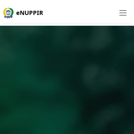
eNUPPIR