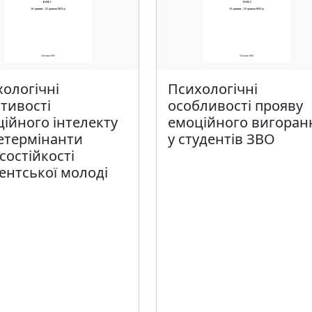
ологічні
Психологічні
тивості
особливості прояву
ійного інтелекту
емоційного вигоран
етермінанти
у студентів ЗВО
состійкості
ентської молоді