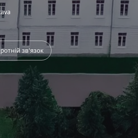
tava
ротній зв'язок