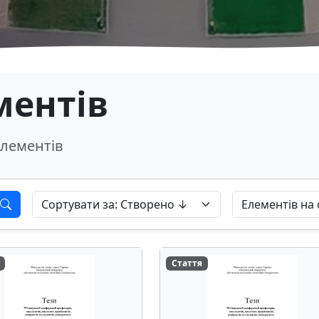
ментів
лементів
Стаття