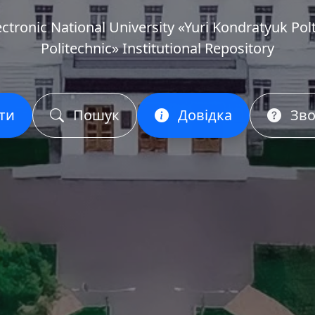
ectronic National University «Yuri Kondratyuk Pol
Politechnic» Institutional Repository
ти
Пошук
Довідка
Зво