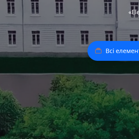
«Еl
Всі елемен