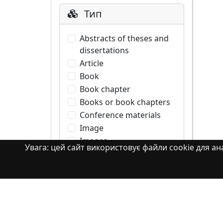
Тип
Abstracts of theses and
dissertations
Article
Book
Book chapter
Books or book chapters
Conference materials
Image
Images
Увага: цей сайт використовує файли cookie для ана
Learning Object
Monograph
Monograph. Books or
book chapters
Monograph. Part of a
book