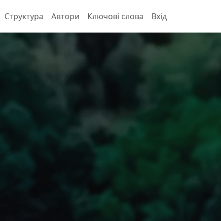
Структура
Автори
Ключові слова
Вхід