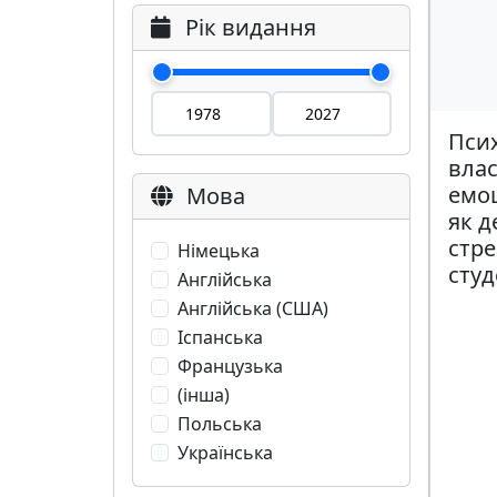
Рік видання
Псих
влас
емоц
Мова
як д
стре
Німецька
студ
Англійська
Англійська (США)
Іспанська
Французька
(інша)
Польська
Українська