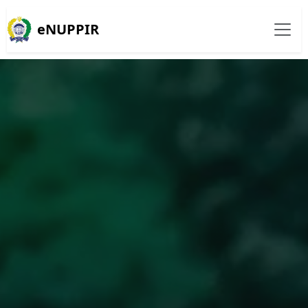
eNUPPIR