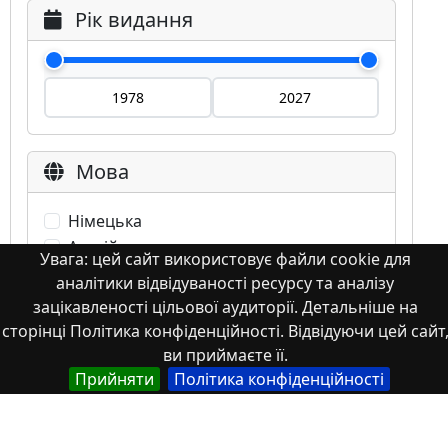
Рік видання
Мова
Німецька
Англійська
Увага: цей сайт використовує файли cookie для
Англійська (США)
аналітики відвідуваності ресурсу та аналізу
Іспанська
зацікавленості цільової аудиторії. Детальніше на
Французька
сторінці Політика конфіденційності. Відвідуючи цей сайт
(інша)
ви приймаєте її.
Польська
Прийняти
Політика конфіденційності
Українська