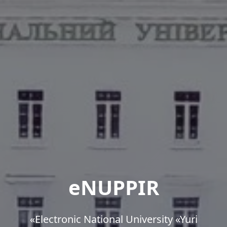
eNUPPIR
«Еlectronic National University «Yuri