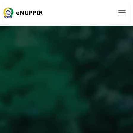
eNUPPIR