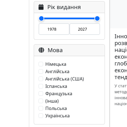
Рік видання
Інн
роз
наці
Мова
екон
гло
Німецька
еко
Англійська
тен
Англійська (США)
Іспанська
У стат
метод
Французька
іннов
(інша)
націон
Польська
Українська