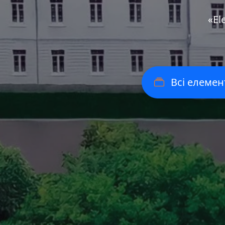
«Еl
Всі елемен