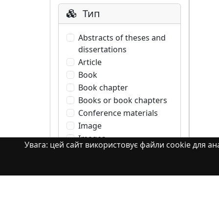
Тип
Abstracts of theses and
dissertations
Article
Book
Book chapter
Books or book chapters
Conference materials
Image
Images
Увага: цей сайт використовує файли cookie для ана
Learning Object
Monograph
Monograph. Books or
book chapters
Monograph. Part of a
book