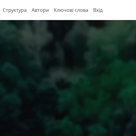
Структура
Автори
Ключові слова
Вхід