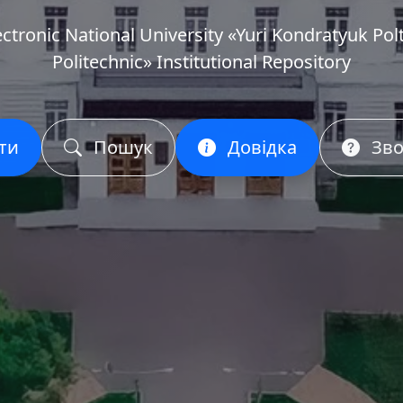
ectronic National University «Yuri Kondratyuk Pol
Politechnic» Institutional Repository
ти
Пошук
Довідка
Зво