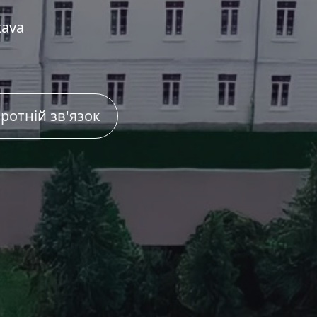
tava
ротній зв'язок