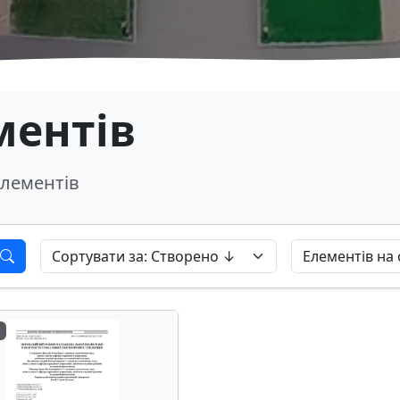
ментів
лементів