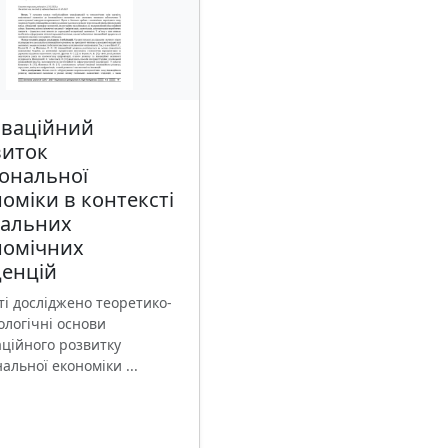
оваційний
виток
ональної
оміки в контексті
бальних
номічних
денцій
ті досліджено теоретико-
ологічні основи
аційного розвитку
альної економіки ...