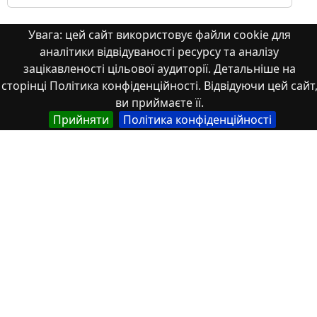
Увага: цей сайт використовує файли cookie для
Тези
аналітики відвідуваності ресурсу та аналізу
зацікавленості цільової аудиторії. Детальніше на
сторінці Політика конфіденційності. Відвідуючи цей сайт
ви приймаєте її.
Прийняти
Політика конфіденційності
Цифровізація управління
відновлюваною енергетикою як
ключовий фактор трансформації
енергетичних екосистем
Сучасний енергетичний сектор перебуває у стані
глибокої трансформації, що зумовлена глобальними в...
2026/06/19
1