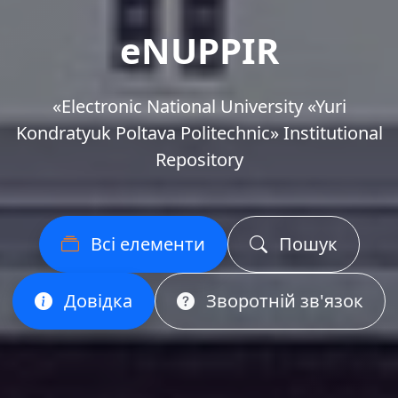
eNUPPIR
«Еlectronic National University «Yuri
Kondratyuk Poltava Politechnic» Institutional
Repository
Всі елементи
Пошук
Довідка
Зворотній зв'язок