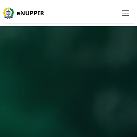
eNUPPIR