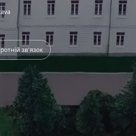
tava
ротній зв'язок