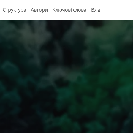
Структура
Автори
Ключові слова
Вхід