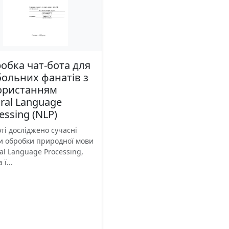
обка чат-бота для
ольних фанатів з
ористанням
ral Language
essing (NLP)
ті досліджено сучасні
и обробки природної мови
al Language Processing,
 ї...