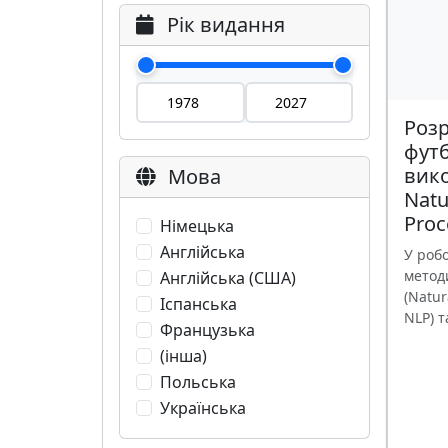
Рік видання
Розр
футб
вик
Мова
Natu
Proc
Німецька
Англійська
У робо
метод
Англійська (США)
(Natur
Іспанська
NLP) та
Французька
(інша)
Польська
Українська