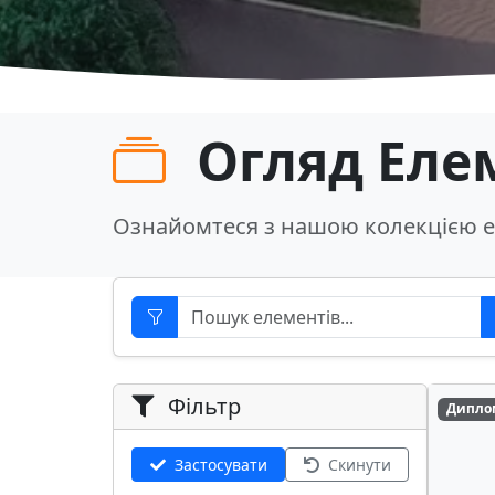
Огляд Еле
Ознайомтеся з нашою колекцією е
Фільтр
Дипло
Застосувати
Скинути