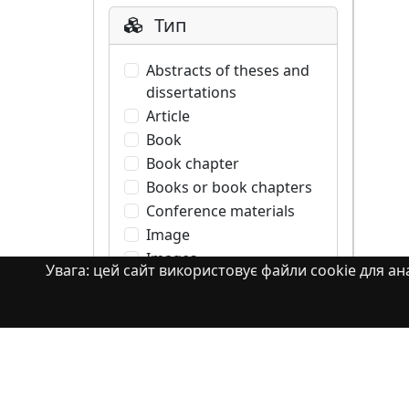
Тип
Abstracts of theses and
dissertations
Article
Book
Book chapter
Books or book chapters
Conference materials
Image
Images
Увага: цей сайт використовує файли cookie для ана
Learning Object
Monograph
Monograph. Books or
book chapters
Monograph. Part of a
book