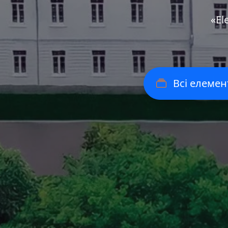
«Еl
Всі елемен