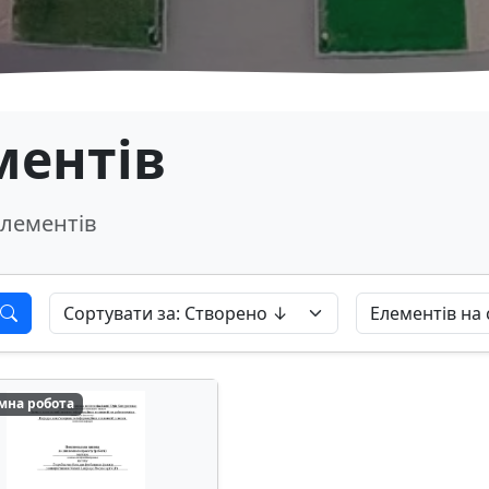
ментів
лементів
мна робота