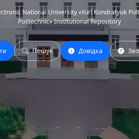
ectronic National University «Yuri Kondratyuk Pol
Politechnic» Institutional Repository
ти
Пошук
Довідка
Зво