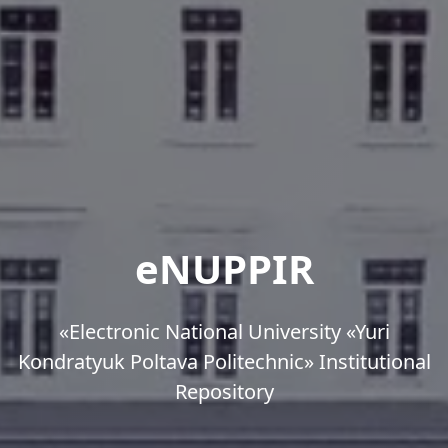
eNUPPIR
«Еlectronic National University «Yuri
Kondratyuk Poltava Politechnic» Institutional
Repository