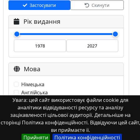
Застосувати
Скинути
Рік видання
Мова
Німецька
Англійська
Увага: цей сайт використовує файли cookie для
Англійська (США)
аналітики відвідуваності ресурсу та аналізу
Іспанська
зацікавленості цільової аудиторії. Детальніше на
Французька
сторінці Політика конфіденційності. Відвідуючи цей сайт
(інша)
ви приймаєте її.
Польська
Прийняти
Політика конфіденційності