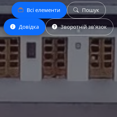
Всі елементи
Пошук
Довідка
Зворотній зв'язок