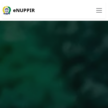
eNUPPIR