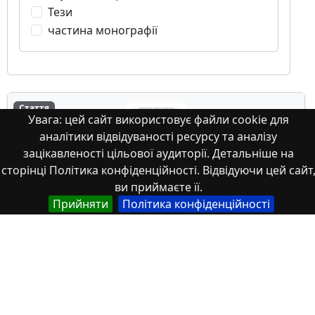
Тези
частина монографії
Стаття
Увага: цей сайт використовує файли cookie для
аналітики відвідуваності ресурсу та аналізу
зацікавленості цільової аудиторії. Детальніше на
сторінці Політика конфіденційності. Відвідуючи цей сайт
ви приймаєте її.
Прийняти
Політика конфіденційності
Застосування торфу з родовищ
полтавщини як компонента
композиційного палива на основі
горючих фракцій побутових відходів
Статтю присвячено розв’язанню одного з найбільш
важливих та сучасних завдань для України – досягн...