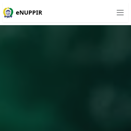
eNUPPIR