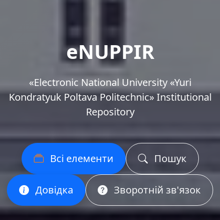
eNUPPIR
«Еlectronic National University «Yuri
Kondratyuk Poltava Politechnic» Institutional
Repository
Всі елементи
Пошук
Довідка
Зворотній зв'язок