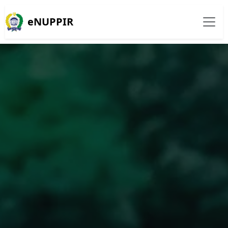
eNUPPIR