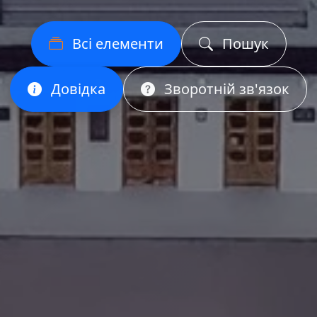
Всі елементи
Пошук
Довідка
Зворотній зв'язок