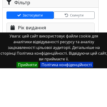
Фільтр
Застосувати
Скинути
Рік видання
Увага: цей сайт використовує файли cookie для
аналітики відвідуваності ресурсу та аналізу
зацікавленості цільової аудиторії. Детальніше на
сторінці Політика конфіденційності. Відвідуючи цей сайт
ви приймаєте її.
Мова
Прийняти
Політика конфіденційності
Німецька
Англійська
Англійська (США)
Іспанська
Французька
(інша)