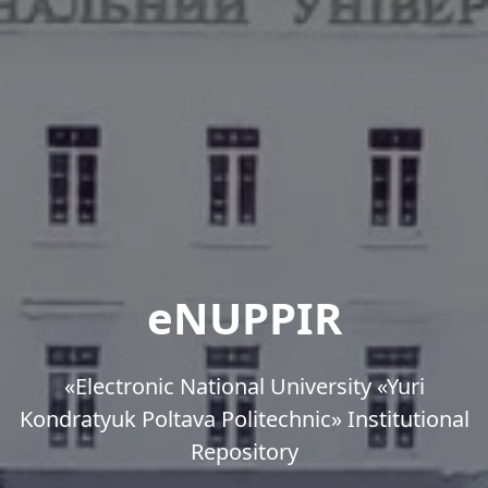
eNUPPIR
«Еlectronic National University «Yuri
Kondratyuk Poltava Politechnic» Institutional
Repository