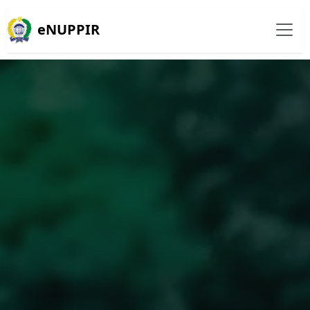
eNUPPIR