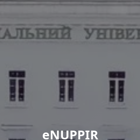
eNUPPIR