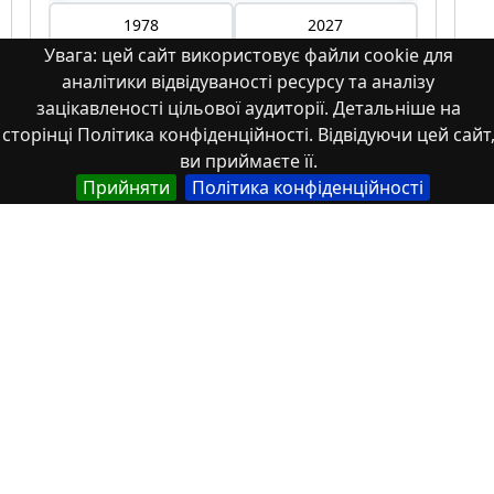
Увага: цей сайт використовує файли cookie для
аналітики відвідуваності ресурсу та аналізу
Мова
зацікавленості цільової аудиторії. Детальніше на
сторінці Політика конфіденційності. Відвідуючи цей сайт
ви приймаєте її.
Німецька
Прийняти
Політика конфіденційності
Англійська
Англійська (США)
Іспанська
Французька
(інша)
Польська
Українська
Тип
Abstracts of theses and dissertations