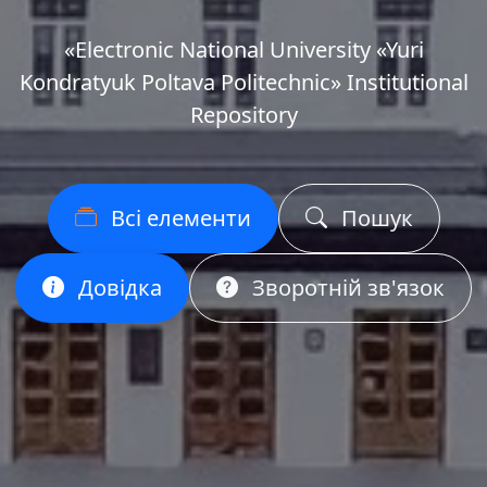
«Еlectronic National University «Yuri
Kondratyuk Poltava Politechnic» Institutional
Repository
Всі елементи
Пошук
Довідка
Зворотній зв'язок