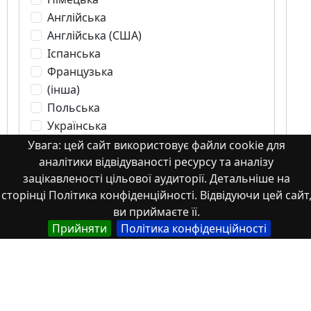
Англійська
Англійська (США)
Іспанська
Французька
(інша)
Польська
Українська
Увага: цей сайт використовує файли cookie для
аналітики відвідуваності ресурсу та аналізу
Тип
зацікавленості цільової аудиторії. Детальніше на
сторінці Політика конфіденційності. Відвідуючи цей сайт
Abstracts of theses and dissertations
ви приймаєте її.
Article
Прийняти
Політика конфіденційності
Book
Book chapter
Books or book chapters
Conference materials