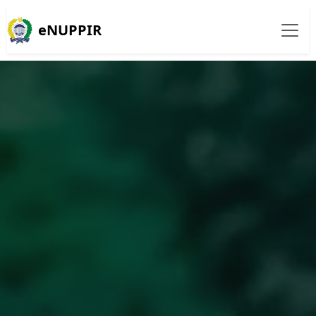
eNUPPIR