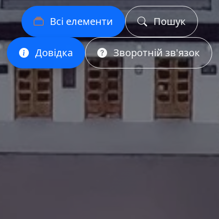
Всі елементи
Пошук
Довідка
Зворотній зв'язок