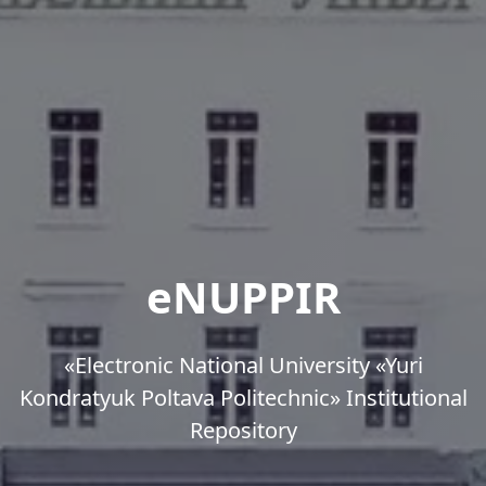
eNUPPIR
«Еlectronic National University «Yuri
Kondratyuk Poltava Politechnic» Institutional
Repository