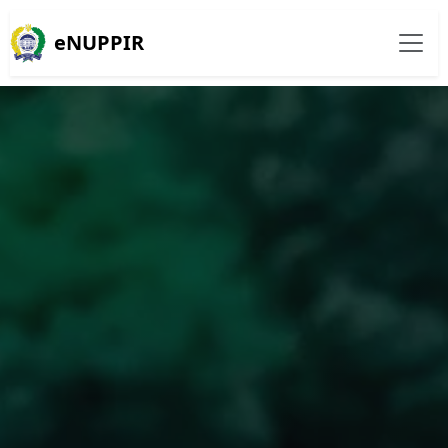
eNUPPIR