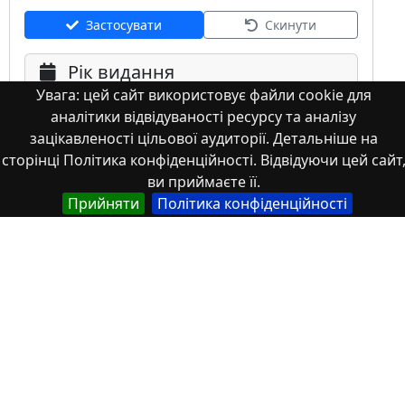
Застосувати
Скинути
Рік видання
Увага: цей сайт використовує файли cookie для
аналітики відвідуваності ресурсу та аналізу
зацікавленості цільової аудиторії. Детальніше на
сторінці Політика конфіденційності. Відвідуючи цей сайт
ви приймаєте її.
Прийняти
Політика конфіденційності
Мова
Німецька
Англійська
Англійська (США)
Іспанська
Французька
(інша)
Польська