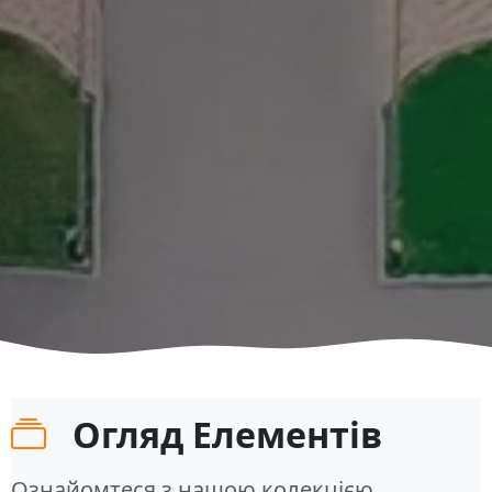
Огляд Елементів
Ознайомтеся з нашою колекцією