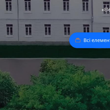
«Еl
Всі елемен