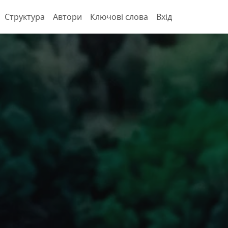
Структура
Автори
Ключові слова
Вхід