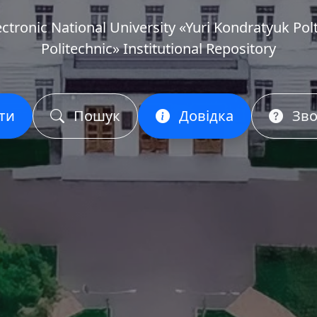
ectronic National University «Yuri Kondratyuk Pol
Politechnic» Institutional Repository
ти
Пошук
Довідка
Зво