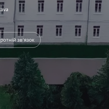
tava
ротній зв'язок