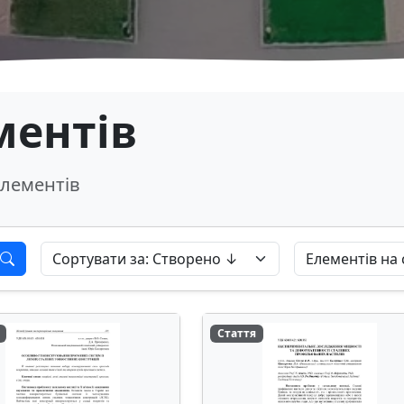
ментів
лементів
Стаття