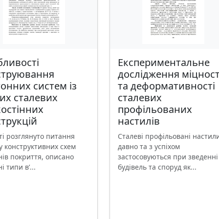
бливості
Експериментальне
струювання
дослідження міцност
онних систем із
та деформативності
их сталевих
сталевих
костінних
профільованих
трукцій
настилів
ті розглянуто питання
Сталеві профільовані настил
у конструктивних схем
давно та з успіхом
нів покриття, описано
застосовуються при зведенні
і типи в’...
будівель та споруд як...