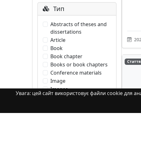
Тип
Abstracts of theses and
dissertations
Article
202
Book
Book chapter
Стаття
Books or book chapters
Conference materials
Image
Images
Увага: цей сайт використовує файли cookie для ана
Learning Object
Monograph
Monograph. Books or
book chapters
Впли
Monograph. Part of a
легк
book