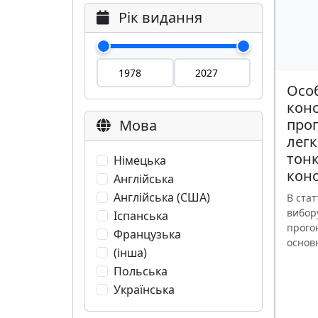
Рік видання
Осо
кон
прог
Мова
легк
тон
Німецька
конс
Англійська
Англійська (США)
В стат
вибор
Іспанська
прого
Французька
основн
(інша)
Польська
Українська