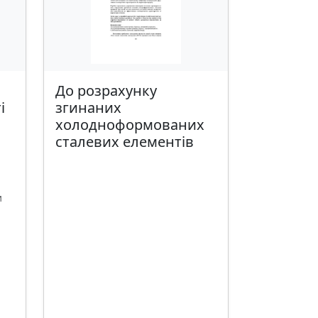
До розрахунку
і
згинаних
холодноформованих
сталевих елементів
и