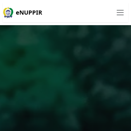
eNUPPIR