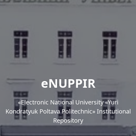
eNUPPIR
«Еlectronic National University «Yuri
Kondratyuk Poltava Politechnic» Institutional
Repository