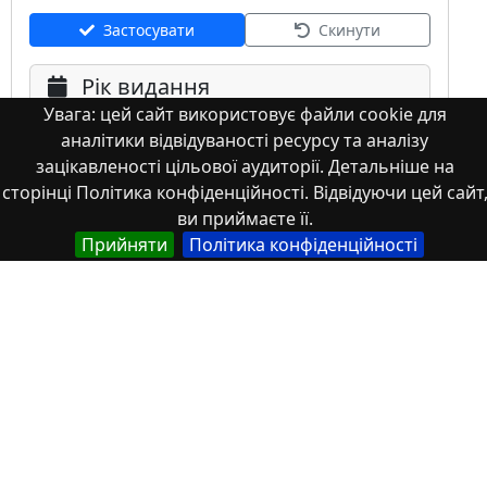
Застосувати
Скинути
Рік видання
Увага: цей сайт використовує файли cookie для
аналітики відвідуваності ресурсу та аналізу
зацікавленості цільової аудиторії. Детальніше на
сторінці Політика конфіденційності. Відвідуючи цей сайт
ви приймаєте її.
Прийняти
Політика конфіденційності
Мова
Німецька
Англійська
Англійська (США)
Іспанська
Французька
(інша)
Польська