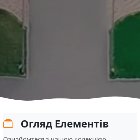
Огляд Елементів
Ознайомтеся з нашою колекцією