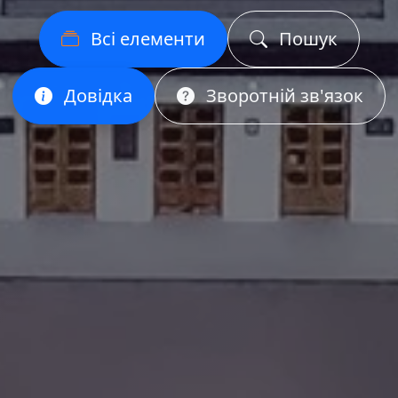
Всі елементи
Пошук
Довідка
Зворотній зв'язок