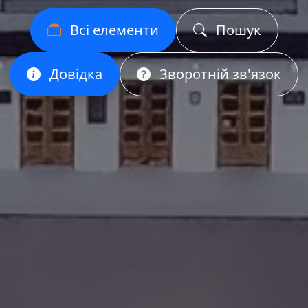
Всі елементи
Пошук
Довідка
Зворотній зв'язок