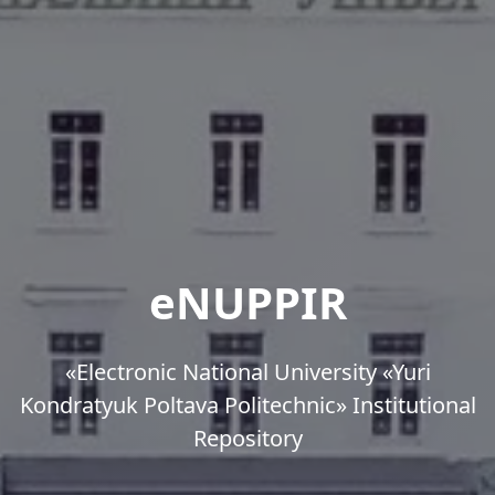
eNUPPIR
«Еlectronic National University «Yuri
Kondratyuk Poltava Politechnic» Institutional
Repository