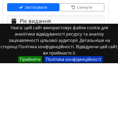
Застосувати
Скинути
Рік видання
Увага: цей сайт використовує файли cookie для
аналітики відвідуваності ресурсу та аналізу
зацікавленості цільової аудиторії. Детальніше на
сторінці Політика конфіденційності. Відвідуючи цей сайт
ви приймаєте її.
Прийняти
Політика конфіденційності
Мова
Німецька
Англійська
Англійська (США)
Іспанська
Французька
(інша)
Польська