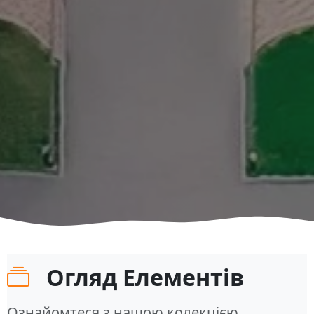
Огляд Елементів
Ознайомтеся з нашою колекцією