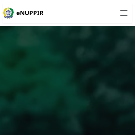
eNUPPIR