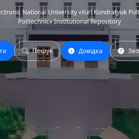
ectronic National University «Yuri Kondratyuk Pol
Politechnic» Institutional Repository
ти
Пошук
Довідка
Зво