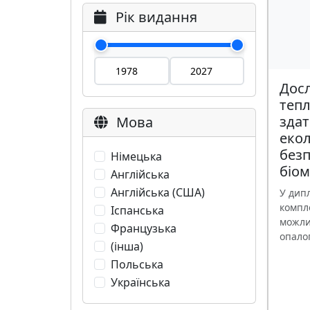
Рік видання
Дос
теп
здат
Мова
екол
безп
Німецька
біо
Англійська
Англійська (США)
У дип
компл
Іспанська
можли
Французька
опалог
(інша)
Польська
Українська