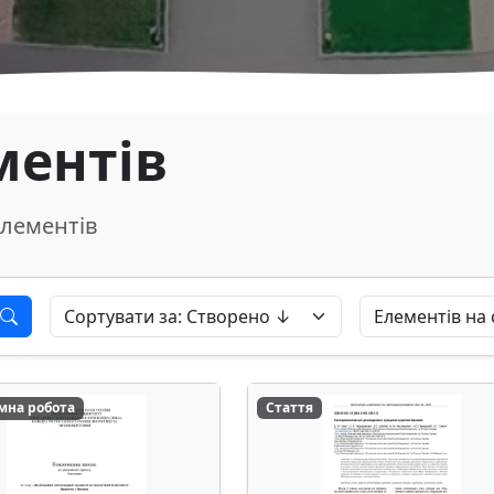
ментів
лементів
мна робота
Стаття