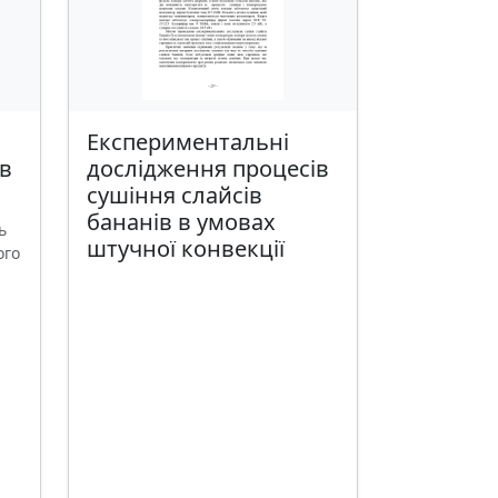
Експериментальні
ів
дослідження процесів
сушіння слайсів
бананів в умовах
ь
штучної конвекції
ого