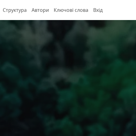
Структура
Автори
Ключові слова
Вхід