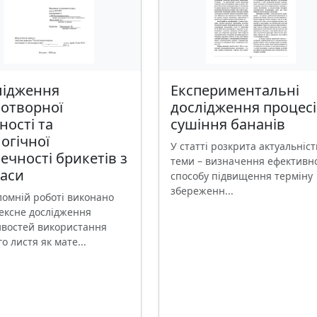
лідження
Експериментальні
лотворної
дослідження процес
ності та
сушіння бананів
огічної
У статті розкрита актуальніст
ечності брикетів з
теми – визначення ефективн
маси
способу підвищення терміну
збереженн...
ломній роботі виконано
ексне дослідження
востей використання
о листя як мате...