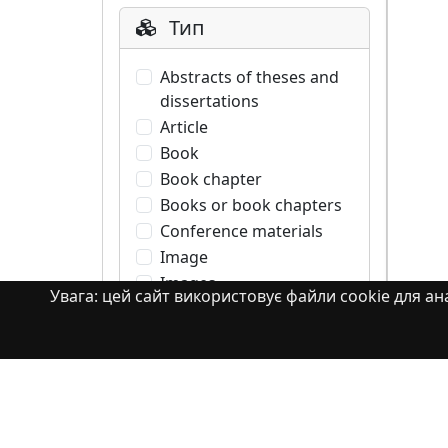
Тип
Abstracts of theses and
dissertations
Article
Book
Book chapter
Books or book chapters
Conference materials
Image
Images
Увага: цей сайт використовує файли cookie для ана
Learning Object
Monograph
Monograph. Books or
book chapters
Monograph. Part of a
book