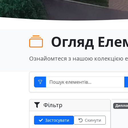
Огляд Еле
Ознайомтеся з нашою колекцією е
Фільтр
Дипло
Застосувати
Скинути