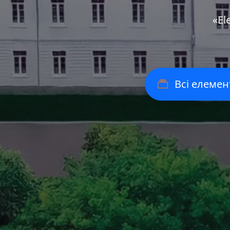
«Еl
Всі елемен