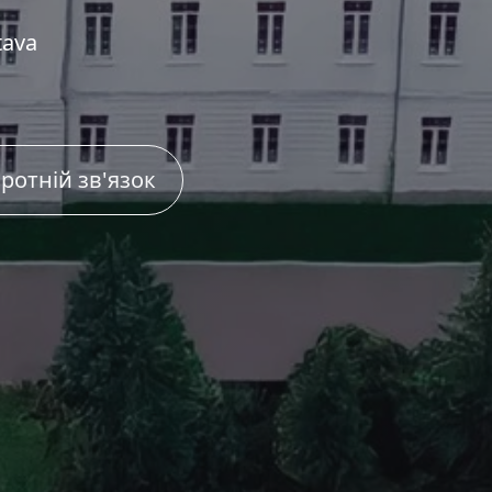
tava
ротній зв'язок