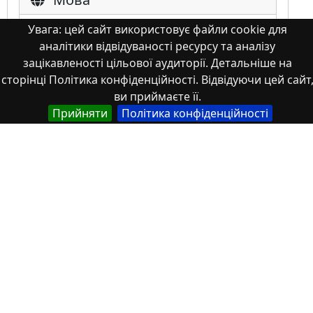
Увага: цей сайт використовує файли cookie для
Німецька
аналітики відвідуваності ресурсу та аналізу
Англійська
зацікавленості цільової аудиторії. Детальніше на
Англійська (США)
сторінці Політика конфіденційності. Відвідуючи цей сайт
Іспанська
ви приймаєте її.
Французька
Прийняти
Політика конфіденційності
(інша)
Польська
Українська
Тип
Abstracts of theses and dissertations
Article
Book
Book chapter