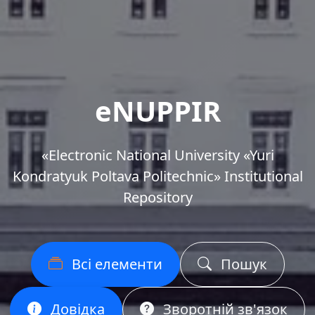
eNUPPIR
«Еlectronic National University «Yuri
Kondratyuk Poltava Politechnic» Institutional
Repository
Всі елементи
Пошук
Довідка
Зворотній зв'язок