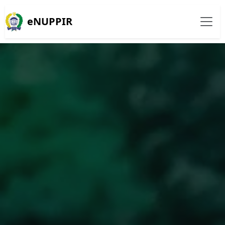
eNUPPIR