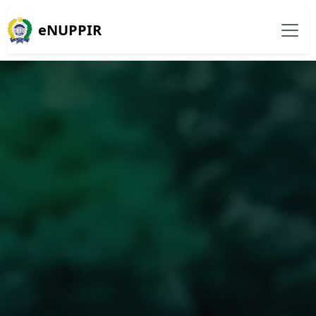
eNUPPIR