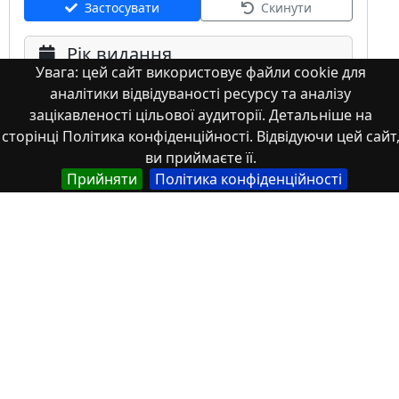
Застосувати
Скинути
Рік видання
Увага: цей сайт використовує файли cookie для
аналітики відвідуваності ресурсу та аналізу
зацікавленості цільової аудиторії. Детальніше на
сторінці Політика конфіденційності. Відвідуючи цей сайт
ви приймаєте її.
Прийняти
Політика конфіденційності
Мова
Німецька
Англійська
Англійська (США)
Іспанська
Французька
(інша)
Польська
Українська