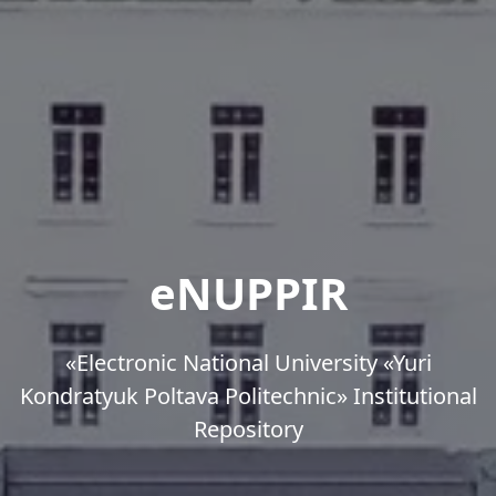
eNUPPIR
«Еlectronic National University «Yuri
Kondratyuk Poltava Politechnic» Institutional
Repository