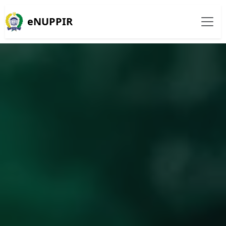
eNUPPIR