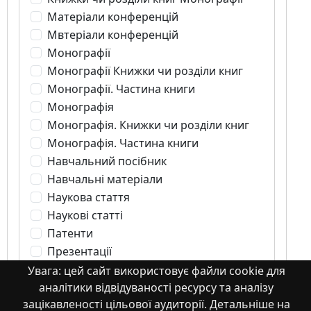
Матеріали конференцій
Мвтеріали конференцій
Монографії
Монографії Книжки чи розділи книг
Монографії. Частина книги
Монографія
Монографія. Книжки чи розділи книг
Монографія. Частина книги
Навчальний посібник
Навчальні матеріали
Наукова стаття
Наукові статті
Патенти
Презентації
Роботи здобувачів освіти
Увага: цей сайт використовує файли cookie для
Стаття
аналітики відвідуваності ресурсу та аналізу
зацікавленості цільової аудиторії. Детальніше на
Студентські роботи