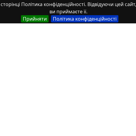
сторінці Політика конфіденційності. Відвідуючи цей сайт
Тези
ви приймаєте її.
частина монографії
Прийняти
Політика конфіденційності
Стаття
Використання цифрових платформ
для формування
здоров’язбережувальної
компетентності студентів
2026/01/26
1