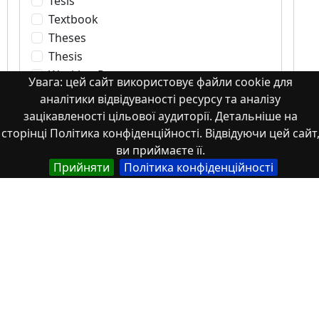
Tesis
Textbook
Theses
Thesis
Working Paper
Увага: цей сайт використовує файли cookie для
Автореферати дисертацій та дисертації
аналітики відвідуваності ресурсу та аналізу
Зображення
зацікавленості цільової аудиторії. Детальніше на
Зображення, аудіо- та відео-файли
сторінці Політика конфіденційності. Відвідуючи цей сайт
Книжки чи розділи книг
ви приймаєте її.
Прийняти
Політика конфіденційності
Книжки чи розділи книг Монографії
Матеріали конференцій
Мвтеріали конференцій
Монографії
Монографії Книжки чи розділи книг
Монографії. Частина книги
Монографія
Монографія. Книжки чи розділи книг
Монографія. Частина книги