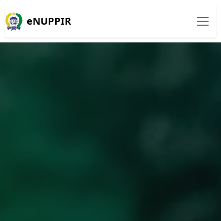
eNUPPIR