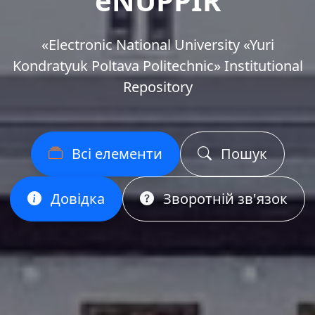
eNUPPIR
«Еlectronic National University «Yuri
Kondratyuk Poltava Politechnic» Institutional
Repository
Всі елементи
Пошук
Довідка
Зворотній зв'язок