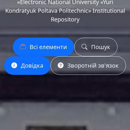
«Еlectronic National University «Yuri
Kondratyuk Poltava Politechnic» Institutional
Repository
Всі елементи
Пошук
Довідка
Зворотній зв'язок