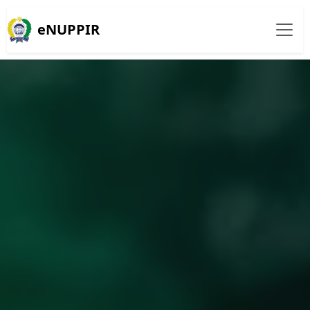
eNUPPIR