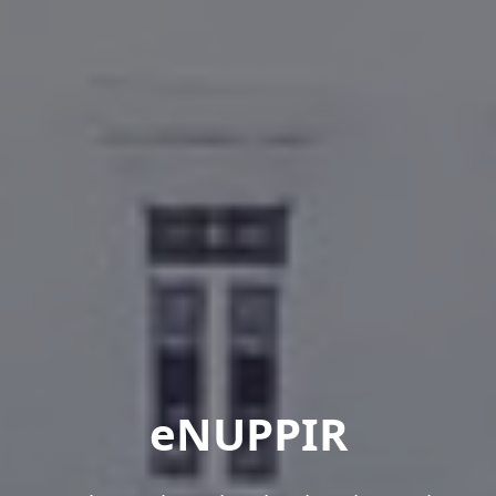
eNUPPIR