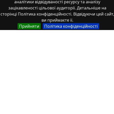
аналітики відвідуваності ресурсу та аналізу
Патенти
зацікавленості цільової аудиторії. Детальніше на
Презентації
сторінці Політика конфіденційності. Відвідуючи цей сайт
Роботи здобувачів освіти
ви приймаєте її.
Стаття
Прийняти
Політика конфіденційності
Студентські роботи
Тези
частина монографії
Стаття
Основи дизайнерського проєктування