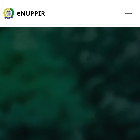
eNUPPIR