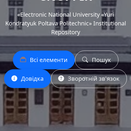
«Еlectronic National University «Yuri
Kondratyuk Poltava Politechnic» Institutional
Repository
Всі елементи
Пошук
Довідка
Зворотній зв'язок