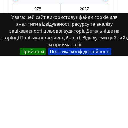
Увага: цей сайт використовує файли cookie для
аналітики відвідуваності ресурсу та аналізу
Мова
зацікавленості цільової аудиторії. Детальніше на
сторінці Політика конфіденційності. Відвідуючи цей сайт
Німецька
ви приймаєте її.
Прийняти
Політика конфіденційності
Англійська
Англійська (США)
Іспанська
Французька
(інша)
Польська
Українська
Тип