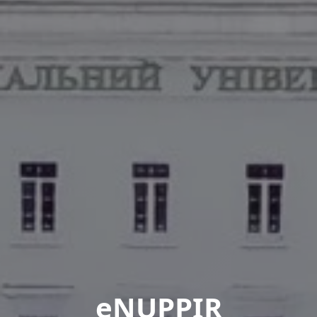
eNUPPIR