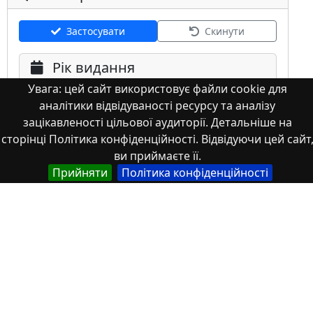
Застосувати
Скинути
Рік видання
Увага: цей сайт використовує файли cookie для
аналітики відвідуваності ресурсу та аналізу
зацікавленості цільової аудиторії. Детальніше на
сторінці Політика конфіденційності. Відвідуючи цей сайт
ви приймаєте її.
Мова
Прийняти
Політика конфіденційності
Німецька
Англійська
Англійська (США)
Іспанська
Французька
(інша)