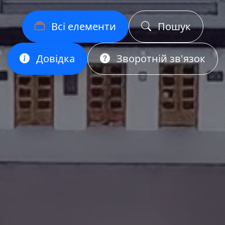
Всі елементи
Пошук
Довідка
Зворотній зв'язок