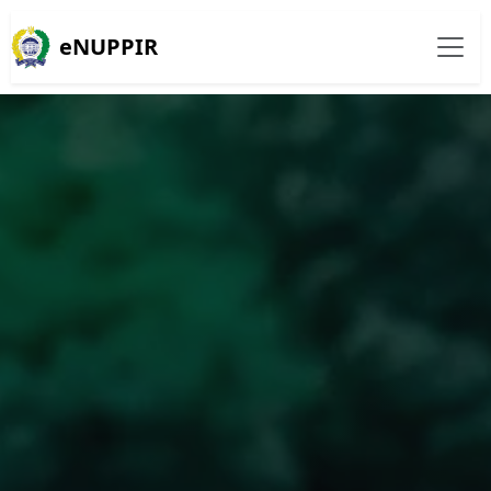
eNUPPIR