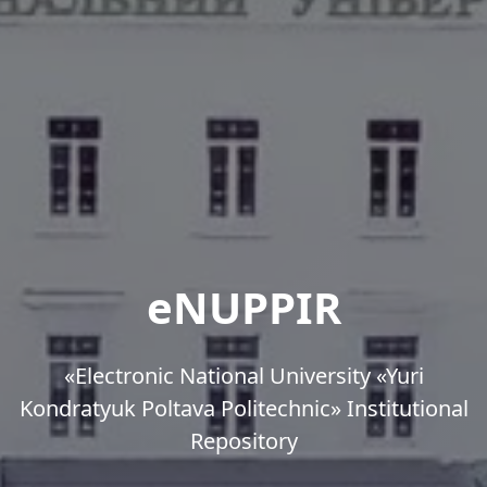
eNUPPIR
«Еlectronic National University «Yuri
Kondratyuk Poltava Politechnic» Institutional
Repository