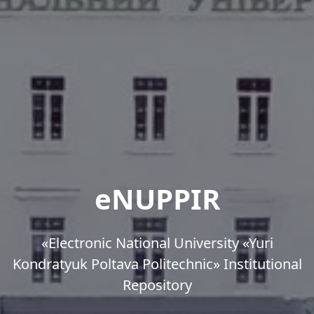
eNUPPIR
«Еlectronic National University «Yuri
Kondratyuk Poltava Politechnic» Institutional
Repository