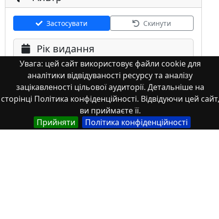
Застосувати
Скинути
Рік видання
Увага: цей сайт використовує файли cookie для
аналітики відвідуваності ресурсу та аналізу
зацікавленості цільової аудиторії. Детальніше на
сторінці Політика конфіденційності. Відвідуючи цей сайт
ви приймаєте її.
Мова
Прийняти
Політика конфіденційності
Німецька
Англійська
Англійська (США)
Іспанська
Французька
(інша)