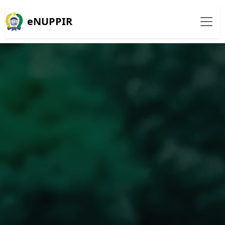
eNUPPIR