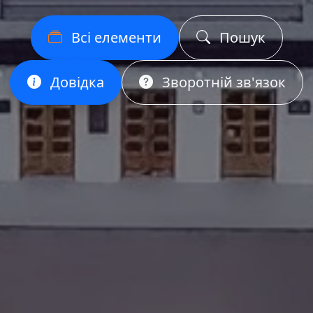
Всі елементи
Пошук
Довідка
Зворотній зв'язок