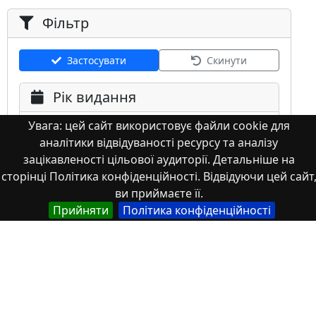
Фільтр
Застосувати
Скинути
Рік видання
Увага: цей сайт використовує файли cookie для
аналітики відвідуваності ресурсу та аналізу
зацікавленості цільової аудиторії. Детальніше на
сторінці Політика конфіденційності. Відвідуючи цей сайт
ви приймаєте її.
Мова
Прийняти
Політика конфіденційності
Німецька
Англійська
Англійська (США)
Іспанська
Французька