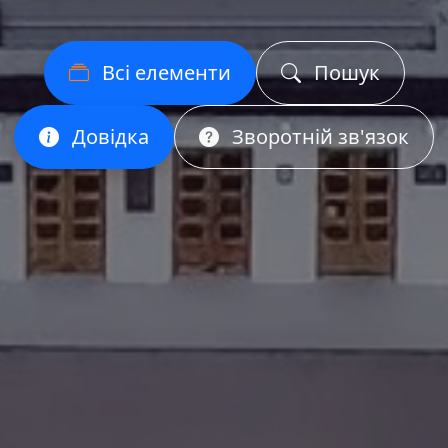
Всі елементи
Пошук
Довідка
Зворотній зв'язок