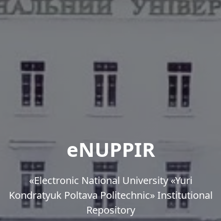
eNUPPIR
«Еlectronic National University «Yuri
Kondratyuk Poltava Politechnic» Institutional
Repository