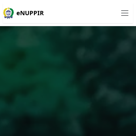
eNUPPIR