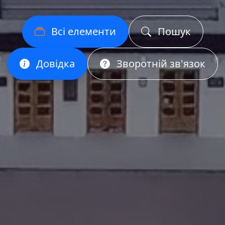
Всі елементи
Пошук
Довідка
Зворотній зв'язок