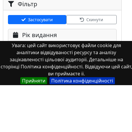
Фільтр
Застосувати
Скинути
Рік видання
Увага: цей сайт використовує файли cookie для
аналітики відвідуваності ресурсу та аналізу
зацікавленості цільової аудиторії. Детальніше на
сторінці Політика конфіденційності. Відвідуючи цей сайт
ви приймаєте її.
Мова
Прийняти
Політика конфіденційності
Німецька
Англійська
Англійська (США)
Іспанська
Французька