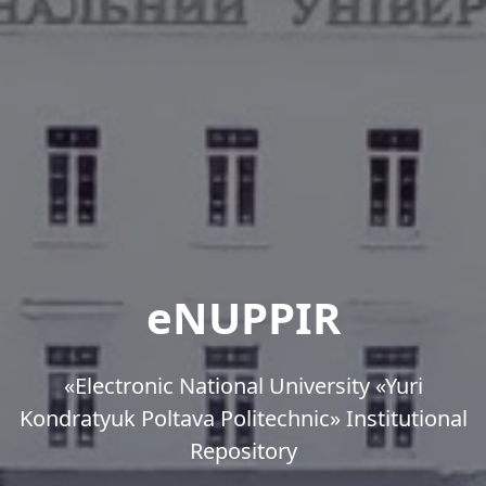
eNUPPIR
«Еlectronic National University «Yuri
Kondratyuk Poltava Politechnic» Institutional
Repository