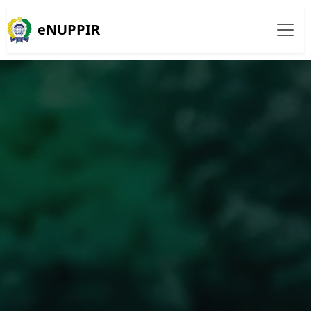
eNUPPIR