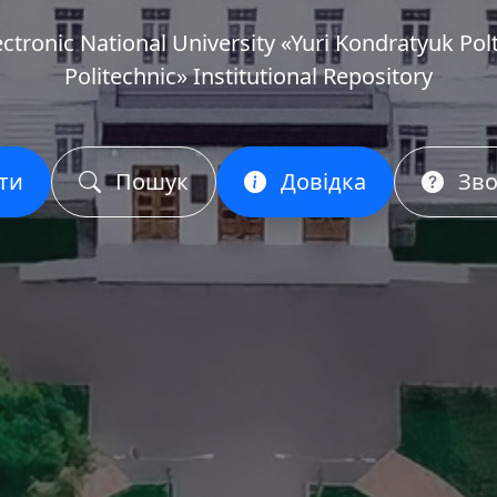
ectronic National University «Yuri Kondratyuk Pol
Politechnic» Institutional Repository
ти
Пошук
Довідка
Зво