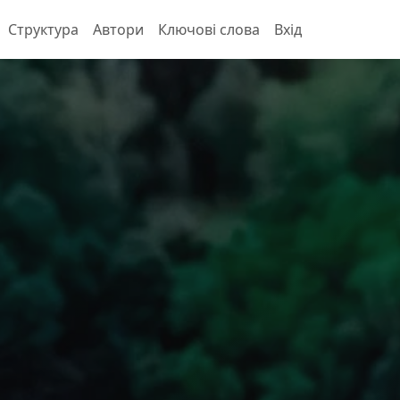
Структура
Автори
Ключові слова
Вхід