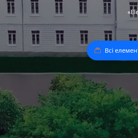
«Еl
Всі елемен