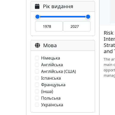
Рік видання
Risk
Inte
Stra
Мова
and 
Німецька
The ar
Англійська
main 
opport
Англійська (США)
manage
Іспанська
Французька
(інша)
Польська
Українська