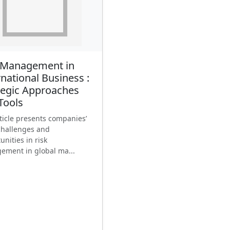
 Management in
rnational Business :
tegic Approaches
Tools
ticle presents companies’
challenges and
unities in risk
ment in global ma...