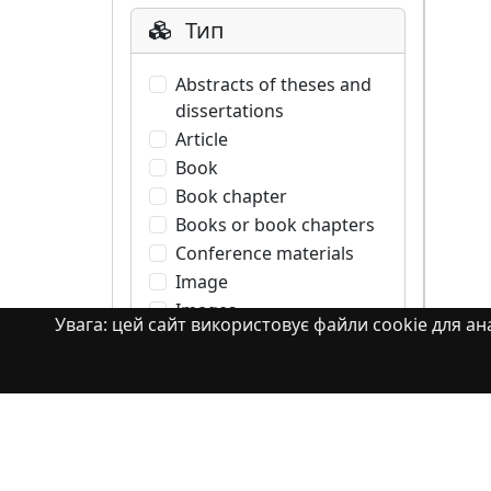
Тип
Abstracts of theses and
dissertations
Article
Book
Book chapter
Books or book chapters
Conference materials
Image
Images
Увага: цей сайт використовує файли cookie для ана
Learning Object
Monograph
Monograph. Books or
book chapters
Monograph. Part of a
book