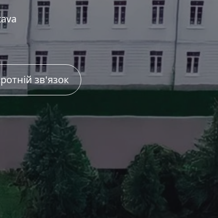
tava
ротній зв'язок