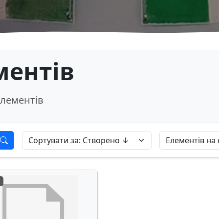
ментів
лементів