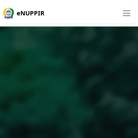
eNUPPIR