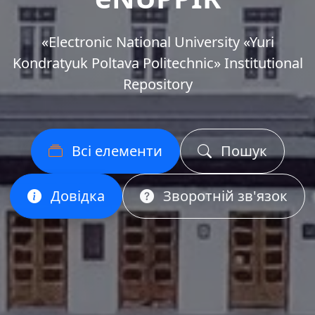
«Еlectronic National University «Yuri
Kondratyuk Poltava Politechnic» Institutional
Repository
Всі елементи
Пошук
Довідка
Зворотній зв'язок