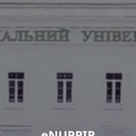
eNUPPIR