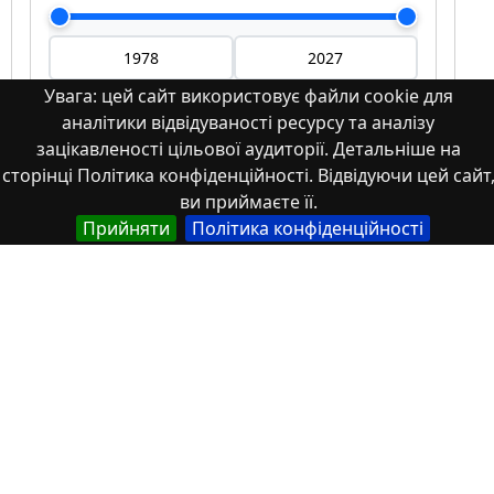
Увага: цей сайт використовує файли cookie для
аналітики відвідуваності ресурсу та аналізу
Мова
зацікавленості цільової аудиторії. Детальніше на
сторінці Політика конфіденційності. Відвідуючи цей сайт
Німецька
ви приймаєте її.
Англійська
Прийняти
Політика конфіденційності
Англійська (США)
Іспанська
Французька
(інша)
Польська
Українська
Тип