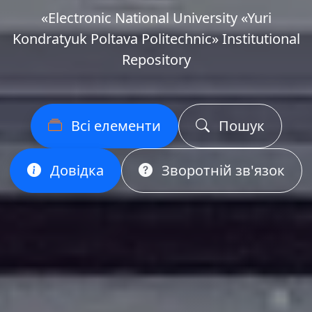
«Еlectronic National University «Yuri
Kondratyuk Poltava Politechnic» Institutional
Repository
Всі елементи
Пошук
Довідка
Зворотній зв'язок