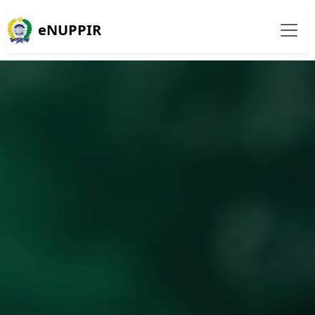
eNUPPIR