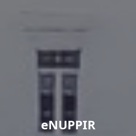
eNUPPIR