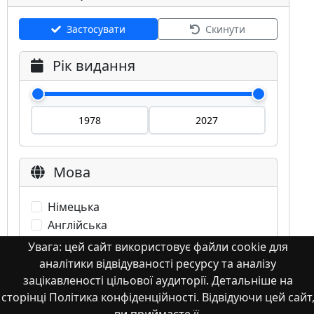
Застосувати
Скинути
Рік видання
Мова
Німецька
Англійська
Англійська (США)
Увага: цей сайт використовує файли cookie для
Іспанська
аналітики відвідуваності ресурсу та аналізу
Французька
зацікавленості цільової аудиторії. Детальніше на
сторінці Політика конфіденційності. Відвідуючи цей сайт
(інша)