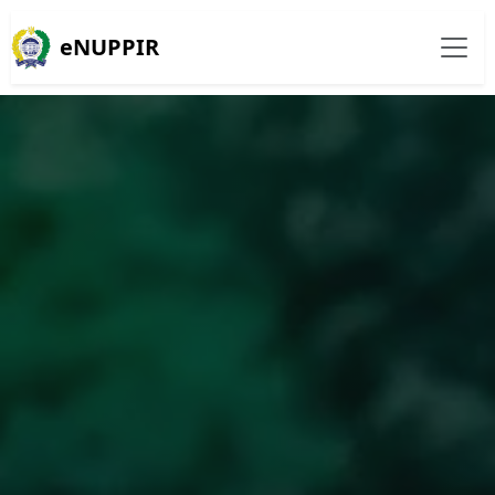
eNUPPIR