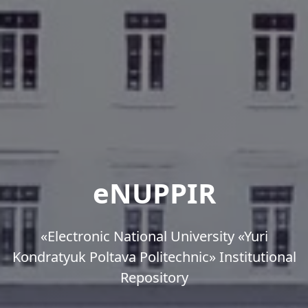
eNUPPIR
«Еlectronic National University «Yuri
Kondratyuk Poltava Politechnic» Institutional
Repository