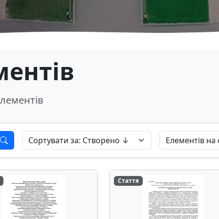
ментів
лементів
Стаття