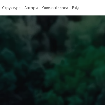
Структура
Автори
Ключові слова
Вхід