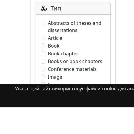
Тип
Abstracts of theses and
dissertations
Article
Book
Book chapter
Books or book chapters
Conference materials
Image
Images
Увага: цей сайт використовує файли cookie для ана
Learning Object
Monograph
Monograph. Books or
book chapters
Monograph. Part of a
book