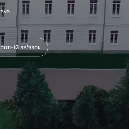
tava
ротній зв'язок