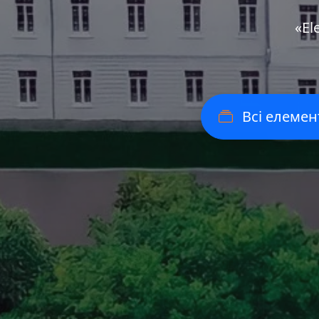
«Еl
Всі елемен