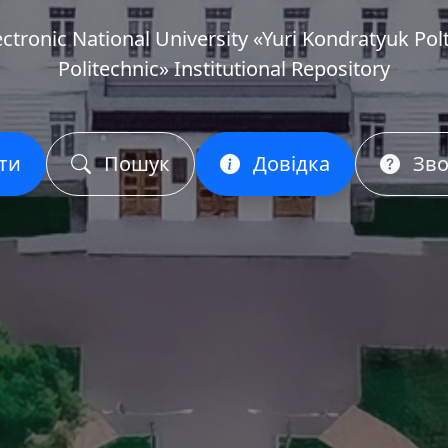
ectronic National University «Yuri Kondratyuk Pol
Politechnic» Institutional Repository
ти
Пошук
Довідка
Зво