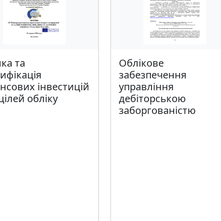
ка та
Облікове
ифікація
забезпечення
нсових інвестицій
управління
цілей обліку
дебіторською
заборгованістю