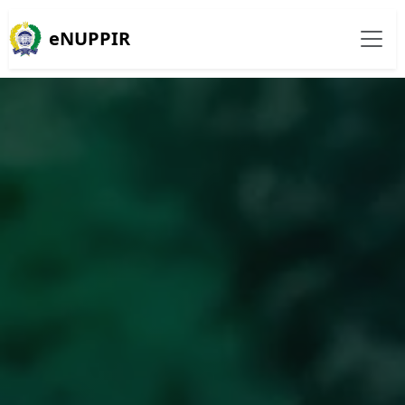
eNUPPIR