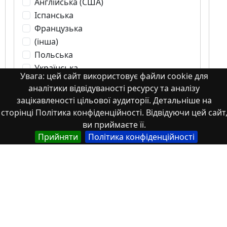
Англійська (США)
Іспанська
Французька
(інша)
Польська
Українська
Увага: цей сайт використовує файли cookie для
аналітики відвідуваності ресурсу та аналізу
зацікавленості цільової аудиторії. Детальніше на
Тип
сторінці Політика конфіденційності. Відвідуючи цей сайт
ви приймаєте її.
Abstracts of theses and dissertations
Прийняти
Політика конфіденційності
Article
Book
Book chapter
Books or book chapters
Conference materials
Image
Images