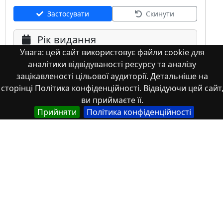
Застосувати
Скинути
Рік видання
Увага: цей сайт використовує файли cookie для
аналітики відвідуваності ресурсу та аналізу
зацікавленості цільової аудиторії. Детальніше на
сторінці Політика конфіденційності. Відвідуючи цей сайт
ви приймаєте її.
Прийняти
Політика конфіденційності
Мова
Німецька
Англійська
Англійська (США)
Іспанська
Французька
(інша)
Польська