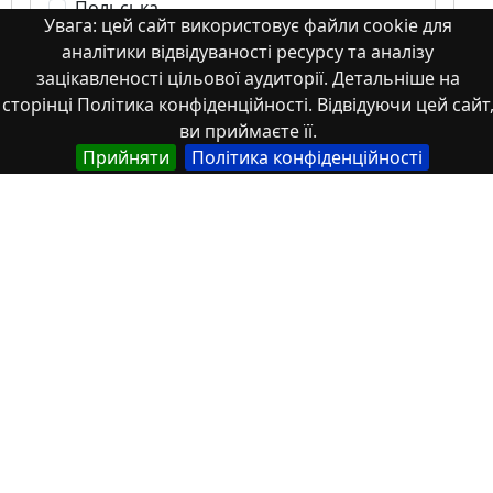
Польська
Увага: цей сайт використовує файли cookie для
Українська
аналітики відвідуваності ресурсу та аналізу
зацікавленості цільової аудиторії. Детальніше на
сторінці Політика конфіденційності. Відвідуючи цей сайт
Тип
ви приймаєте її.
Прийняти
Політика конфіденційності
Abstracts of theses and dissertations
Article
Book
Book chapter
Books or book chapters
Conference materials
Image
Images
Learning Object
Monograph
Monograph. Books or book chapters
Monograph. Part of a book