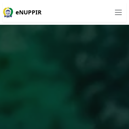
eNUPPIR