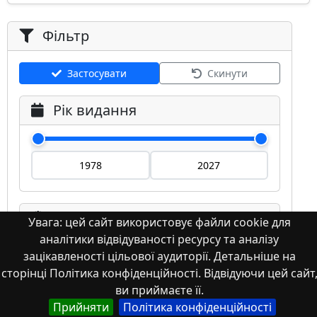
Фільтр
Застосувати
Скинути
Рік видання
Мова
Увага: цей сайт використовує файли cookie для
аналітики відвідуваності ресурсу та аналізу
Німецька
зацікавленості цільової аудиторії. Детальніше на
Англійська
сторінці Політика конфіденційності. Відвідуючи цей сайт
Англійська (США)
ви приймаєте її.
Прийняти
Політика конфіденційності
Іспанська