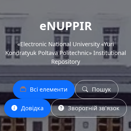
eNUPPIR
«Еlectronic National University «Yuri
Kondratyuk Poltava Politechnic» Institutional
Repository
Всі елементи
Пошук
Довідка
Зворотній зв'язок