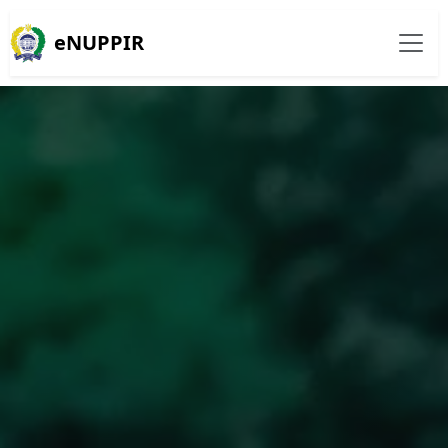
eNUPPIR