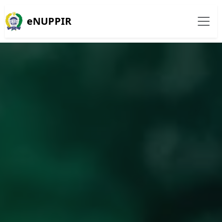
eNUPPIR