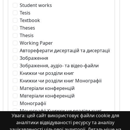
Student works
Tesis
Textbook
Theses
Thesis
Working Paper
Автореферати дисертацій та дисертації
Зображення
Зображення, аудіо- та відео-файли
Книжки чи розділи книг
Книжки чи розділи книг Монографії
Матеріали конференцій
Мвтеріали конференцій
Монографії
Монографії Книжки чи розділи книг
Увага: цей сайт використовує файли cookie для
Монографії. Частина книги
аналітики відвідуваності ресурсу та аналізу
Монографія
зацікавленості цільової аудиторії. Детальніше на