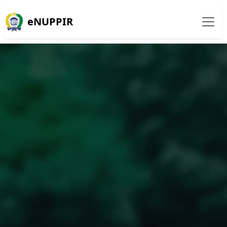
eNUPPIR