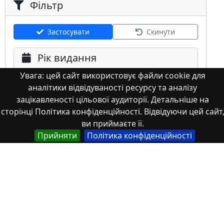
Фільтр
Застосувати
Скинути
Рік видання
Увага: цей сайт використовує файли cookie для
аналітики відвідуваності ресурсу та аналізу
зацікавленості цільової аудиторії. Детальніше на
сторінці Політика конфіденційності. Відвідуючи цей сайт
ви приймаєте її.
Мова
Прийняти
Політика конфіденційності
Німецька
Англійська
Англійська (США)
Іспанська
Французька
(інша)