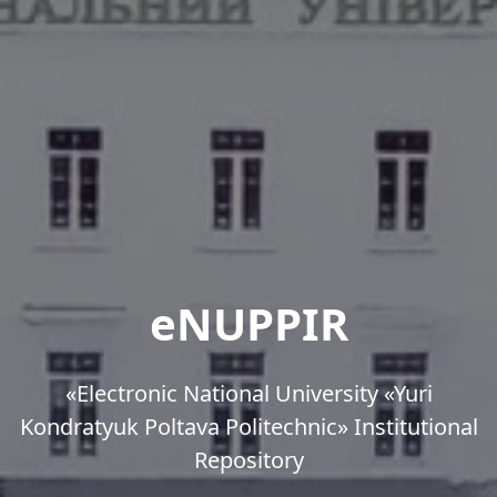
eNUPPIR
«Еlectronic National University «Yuri
Kondratyuk Poltava Politechnic» Institutional
Repository