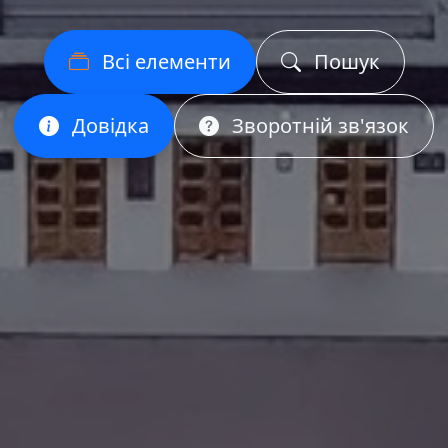
Всі елементи
Пошук
Довідка
Зворотній зв'язок