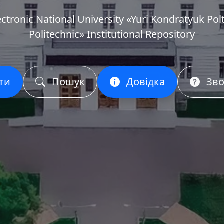
ectronic National University «Yuri Kondratyuk Pol
Politechnic» Institutional Repository
ти
Пошук
Довідка
Зво