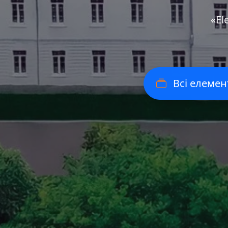
«Еl
Всі елемен