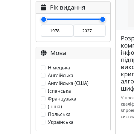
Рік видання
Розр
комп
інфо
Мова
підп
вик
Німецька
кри
Англійська
алг
Англійська (США)
шиф
Іспанська
У про
Французька
кваліф
(інша)
зпрое
Польська
систем
Українська