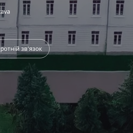
tava
ротній зв'язок