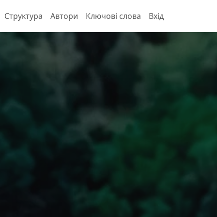
Структура
Автори
Ключові слова
Вхід