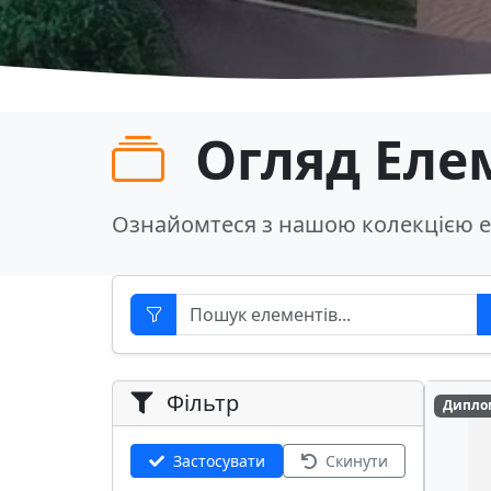
Огляд Еле
Ознайомтеся з нашою колекцією е
Фільтр
Дипло
Застосувати
Скинути