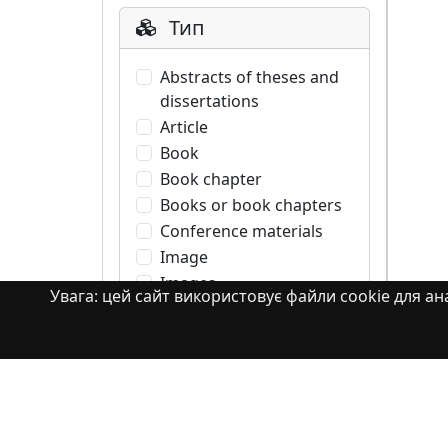
Тип
Abstracts of theses and
dissertations
Article
Book
Book chapter
Books or book chapters
Conference materials
Image
Images
Увага: цей сайт використовує файли cookie для ана
Learning Object
Monograph
Monograph. Books or
book chapters
Monograph. Part of a
book