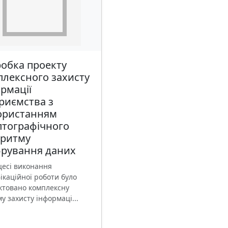
обка проекту
лексного захисту
рмації
риємства з
ористанням
птографічного
оритму
рування даних
цесі виконання
ікаційної роботи було
ктовано комплексну
у захисту інформаці...