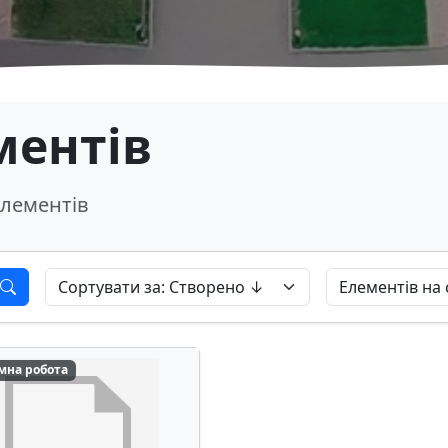
ментів
лементів
мна робота