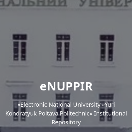
eNUPPIR
«Еlectronic National University «Yuri
Kondratyuk Poltava Politechnic» Institutional
Repository