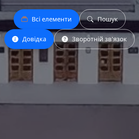
Всі елементи
Пошук
Довідка
Зворотній зв'язок