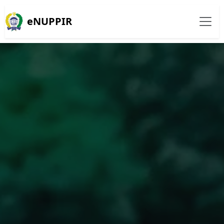
eNUPPIR