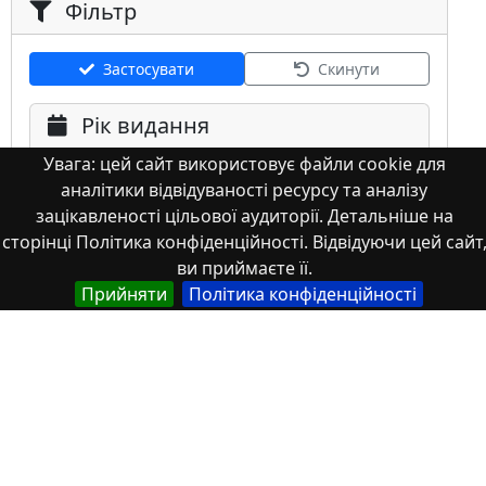
Фільтр
Застосувати
Скинути
Рік видання
Увага: цей сайт використовує файли cookie для
аналітики відвідуваності ресурсу та аналізу
зацікавленості цільової аудиторії. Детальніше на
сторінці Політика конфіденційності. Відвідуючи цей сайт
ви приймаєте її.
Мова
Прийняти
Політика конфіденційності
Німецька
Англійська
Англійська (США)
Іспанська
Французька
(інша)