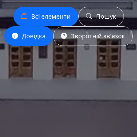
Всі елементи
Пошук
Довідка
Зворотній зв'язок