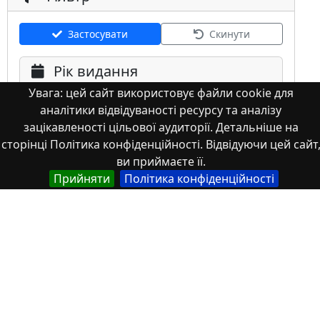
Застосувати
Скинути
Рік видання
Увага: цей сайт використовує файли cookie для
аналітики відвідуваності ресурсу та аналізу
зацікавленості цільової аудиторії. Детальніше на
сторінці Політика конфіденційності. Відвідуючи цей сайт
ви приймаєте її.
Мова
Прийняти
Політика конфіденційності
Німецька
Англійська
Англійська (США)
Іспанська
Французька
(інша)