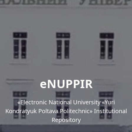
eNUPPIR
«Еlectronic National University «Yuri
Kondratyuk Poltava Politechnic» Institutional
Repository