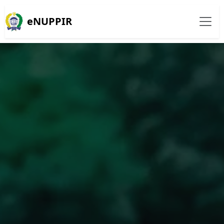
eNUPPIR