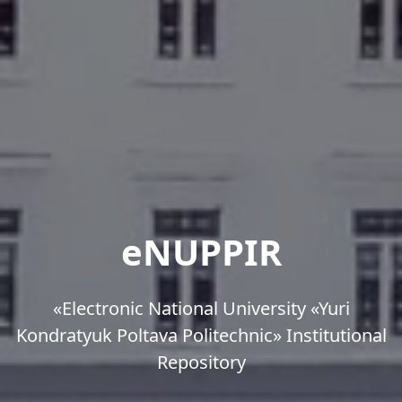
eNUPPIR
«Еlectronic National University «Yuri
Kondratyuk Poltava Politechnic» Institutional
Repository