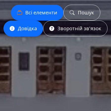
Всі елементи
Пошук
Довідка
Зворотній зв'язок