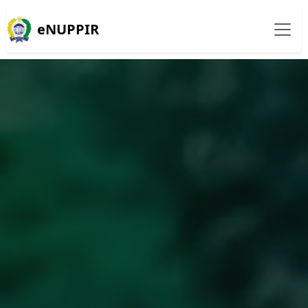
eNUPPIR