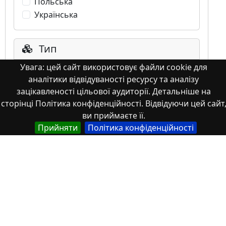
Польська
Українська
Тип
Увага: цей сайт використовує файли cookie для
Abstracts of theses and dissertations
аналітики відвідуваності ресурсу та аналізу
Article
зацікавленості цільової аудиторії. Детальніше на
Book
сторінці Політика конфіденційності. Відвідуючи цей сайт
Book chapter
ви приймаєте її.
Books or book chapters
Прийняти
Політика конфіденційності
Conference materials
Image
Images
Learning Object
Monograph
Monograph. Books or book chapters
Monograph. Part of a book